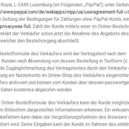
ard Royal, L-2449 Luxemburg (im Folgenden: „PayPal“), unter Geltu
://www.paypal.com/de/webapps/mpp/ua/useragreement-full
od
er Geltung der Bedingungen für Zahlungen ohne PayPal-Konto, ei
rivacywax-full
. Zahlt der Kunde mittels einer im Online-Bestell
rklärt der Verkäufer schon jetzt die Annahme des Angebots des
 welcher den Bestellvorgang abschließt.
Bestellformular des Verkäufers wird der Vertragstext nach dem
Kunden nach Absendung von dessen Bestellung in Textform (z. B
ende Zugänglichmachung des Vertragstextes durch den Verkäufer 
ung ein Nutzerkonto im Online-Shop des Verkäufers eingerichtet
ufers archiviert und können vom Kunden über dessen passwortg
-Daten kostenlos abgerufen werden.
s Online-Bestellformular des Verkäufers kann der Kunde möglich
 Bildschirm dargestellten Informationen erkennen. Ein wirksa
abefehlern kann dabei die Vergrößerungsfunktion des Browsers s
rößert wird. Seine Eingaben kann der Kunde im Rahmen des elekt