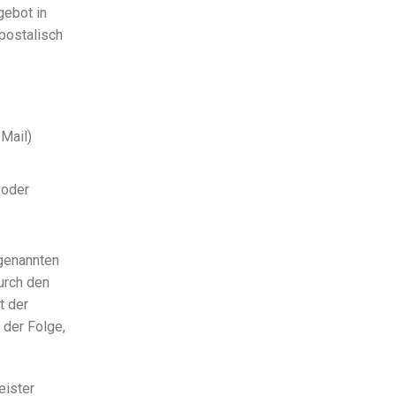
gebot in
postalisch
-Mail)
 oder
rgenannten
urch den
t der
 der Folge,
eister