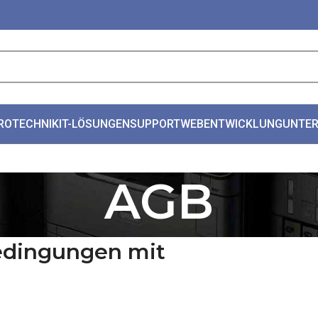
ROTECHNIK
IT-LÖSUNGEN
SUPPORT
WEBENTWICKLUNG
UNTE
AGB
edingungen mit