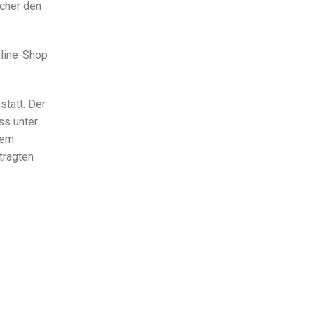
lcher den
nline-Shop
statt. Der
ss unter
dem
tragten