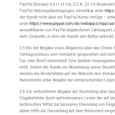
PayPal (Europe) S.à r.l. et Cie, S.C.A., 22-24 Boulev
PayPal-Nutzungsbedingungen, einsehbar unter
https
der Kunde nicht über ein PayPal-Konto verfügt – unt
unter
https://www.paypal.com/de/webapps/mpp/ua/p
auswählbaren von PayPal angebotenen Zahlungsart, e
dem Zeitpunkt, in dem der Kunde den Button anklickt,
2.5 Bei der Abgabe eines Angebots über das Online-
Vertragsschluss vom Verkäufer gespeichert und dem 
Fax oder Brief) übermittelt. Eine darüber hinausgeh
nicht. Sofern der Kunde vor Absendung seiner Bestell
werden die Bestelldaten auf der Website des Verkä
Nutzerkonto unter Angabe der entsprechenden Login
2.6 Vor verbindlicher Abgabe der Bestellung über da
Eingabefehler durch aufmerksames Lesen der auf dem
technisches Mittel zur besseren Erkennung von Eing
deren Hilfe die Darstellung auf dem Bildschirm verg