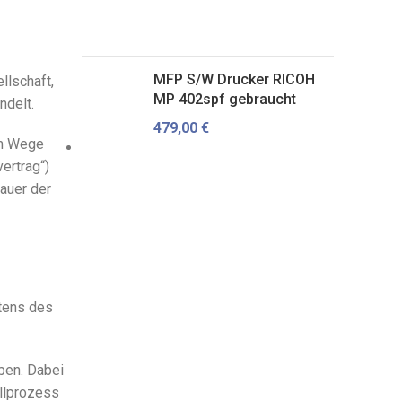
MFP S/W Drucker RICOH
llschaft,
MP 402spf gebraucht
ndelt.
479,00
€
im Wege
ertrag“)
auer der
itens des
ben. Dabei
ellprozess