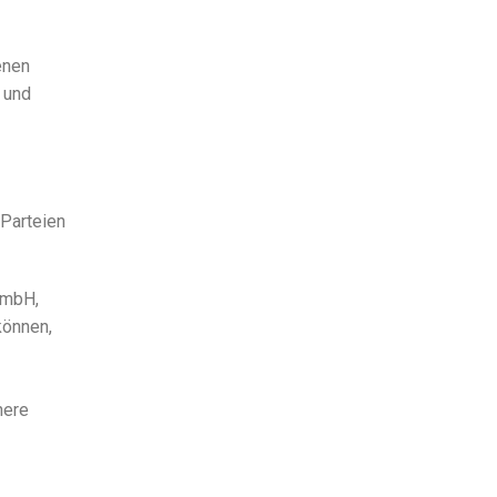
enen
 und
 Parteien
GmbH,
können,
here