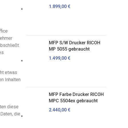
1.899,00
€
fice
rnehmer
MFP S/W Drucker RICOH
bschließt.
MP 5055 gebraucht
es
1.499,00
€
cht etwas
en Inhalten
MFP Farbe Drucker RICOH
MPC 5504ex gebraucht
lten diese
2.440,00
€
Daten, die