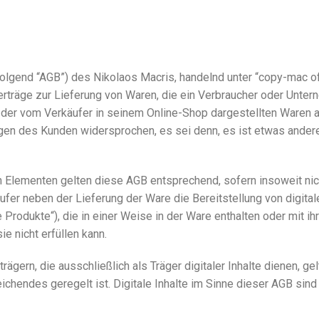
lgend “AGB”) des Nikolaos Macris, handelnd unter “copy-mac of
Verträge zur Lieferung von Waren, die ein Verbraucher oder Unte
h der vom Verkäufer in seinem Online-Shop dargestellten Waren a
gen des Kunden widersprochen, es sei denn, es ist etwas ander
len Elementen gelten diese AGB entsprechend, sofern insoweit ni
fer neben der Lieferung der Ware die Bereitstellung von digital
 Produkte“), die in einer Weise in der Ware enthalten oder mit ihr
e nicht erfüllen kann.
rägern, die ausschließlich als Träger digitaler Inhalte dienen, ge
hendes geregelt ist. Digitale Inhalte im Sinne dieser AGB sind 