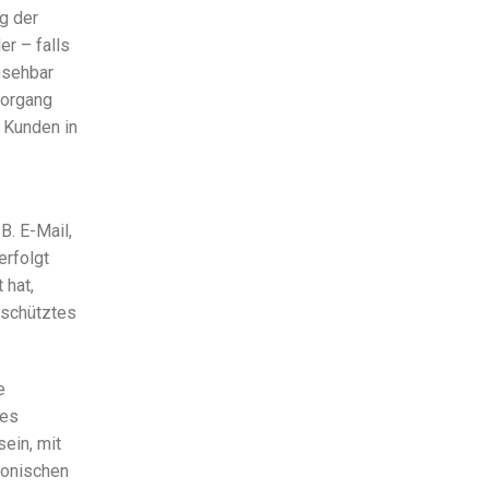
ng der
er – falls
nsehbar
vorgang
 Kunden in
. E-Mail,
erfolgt
 hat,
eschütztes
e
mes
ein, mit
ronischen