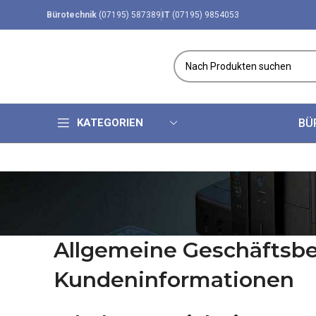
Bürotechnik
(07195) 587389
IT
(07195) 9854053
KATEGORIEN
BÜ
Allgemeine Geschäftsb
Kundeninformationen