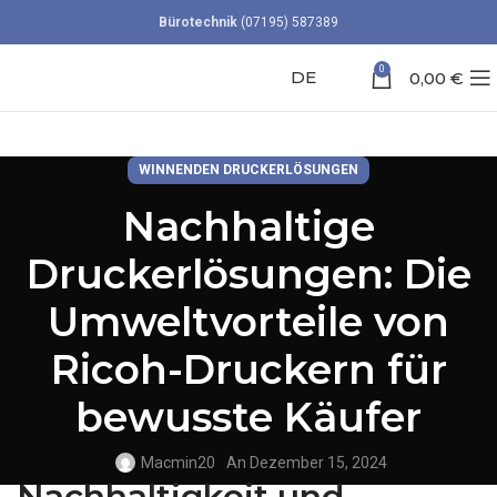
Bürotechnik
(07195) 587389
0
DE
0,00
€
WINNENDEN DRUCKERLÖSUNGEN
Nachhaltige
Druckerlösungen: Die
Umweltvorteile von
Ricoh-Druckern für
bewusste Käufer
Macmin20
An Dezember 15, 2024
Nachhaltigkeit und