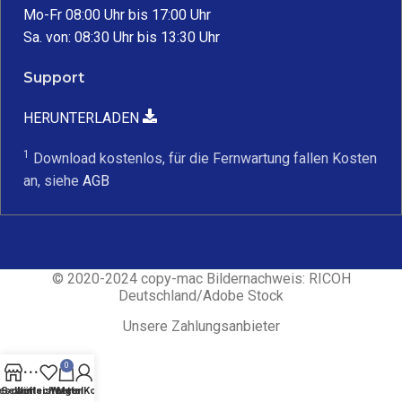
Mo-Fr 08:00 Uhr bis 17:00 Uhr
Sa. von: 08:30 Uhr bis 13:30 Uhr
Support
HERUNTERLADEN
1
Download kostenlos, für die Fernwartung fallen Kosten
an, siehe
AGB
© 2020-2024 copy-mac Bildernachweis: RICOH
Deutschland/Adobe Stock
Unsere Zahlungsanbieter
0
eschäft
Seitenleiste
Wunschzettel
Wagen
Mein Konto