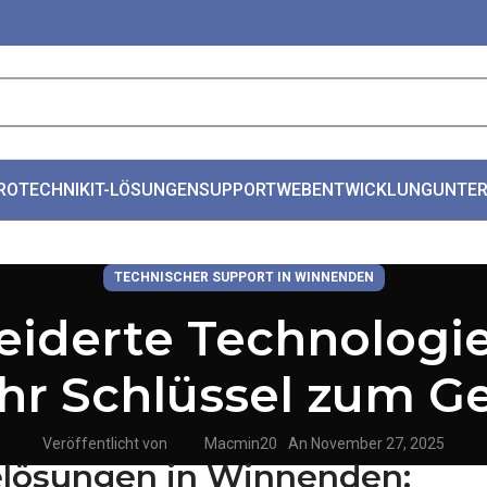
ROTECHNIK
IT-LÖSUNGEN
SUPPORT
WEBENTWICKLUNG
UNTE
TECHNISCHER SUPPORT IN WINNENDEN
iderte Technologie
hr Schlüssel zum Ge
Veröffentlicht von
Macmin20
An November 27, 2025
ielösungen in Winnenden: