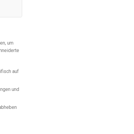
sen, um
hneiderte
fisch auf
ungen und
 abheben