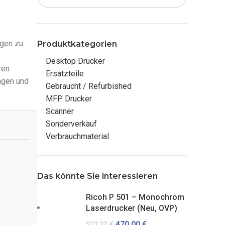
ngen zu
Produktkategorien
Desktop Drucker
ren
Ersatzteile
ngen und
Gebraucht / Refurbished
MFP Drucker
Scanner
Sonderverkauf
Verbrauchmaterial
Das könnte Sie interessieren
Ricoh P 501 – Monochrom
Laserdrucker (Neu, OVP)
470,00
€
522,22
€