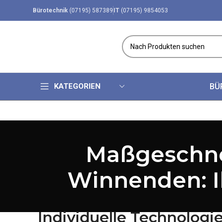
Bürotechnik
(07195) 587389
IT
(07195) 9854053
KATEGORIEN
BÜ
Maßgeschne
Winnenden: I
Individuelle Technolog