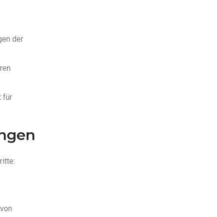
gen der
ren
 für
ungen
itte:
 von