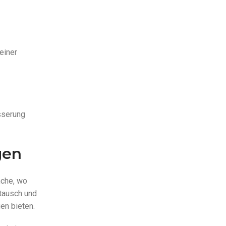
einer
sserung
gen
nche, wo
tausch und
en bieten.