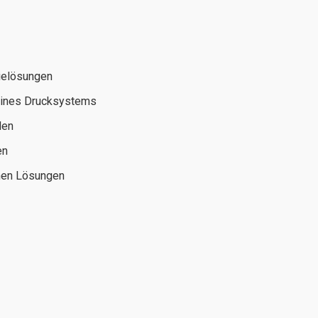
gielösungen
 eines Drucksystems
len
en
hen Lösungen