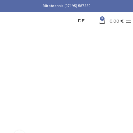
Bürotechnik
(07195) 587389
0
DE
0,00
€