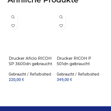
Drucker Aficio RICOH
Drucker RICOH P
Dr
SP 3600dn gebraucht
501dn gebraucht
45
Gebraucht / Refurbished
Gebraucht / Refurbished
Geb
220,00
€
349,00
€
26
IN DEN WARENKORB
IN DEN WARENKORB
I