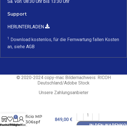
Sa. von: 08:30 Uhr bis 13:30 Uhr
Support
HERUNTERLADEN
1
Download kostenlos, für die Fernwartung fallen Kosten
an, siehe
AGB
© 2020-2024 copy-mac Bildernachweis: RICOH
Deutschland/Adobe Stock
Unsere Zahlungsanbieter
Drucker RICOH
Aficio MP
0
849,00
€
C306spf
IN DEN WARENKO
eschäft
Wunschzettel
Wagen
Mein Konto