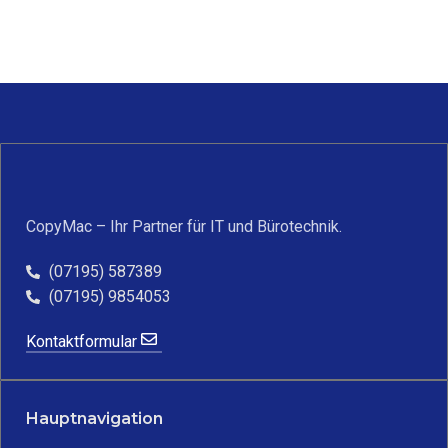
IN DEN WARENKORB
IN DEN WARENKORB
I
CopyMac – Ihr Partner für IT und Bürotechnik.
(07195) 587389
(07195) 9854053
Kontaktformular
Hauptnavigation