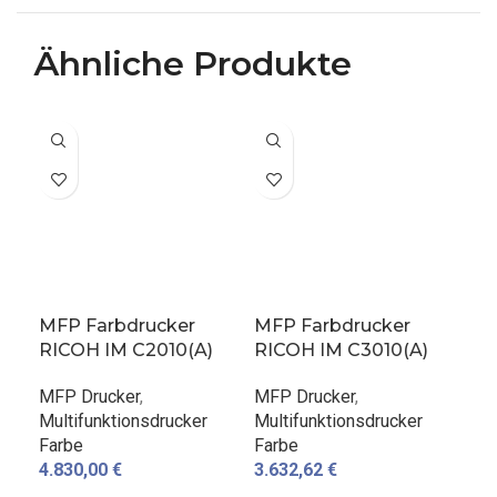
Ähnliche Produkte
MFP Farbdrucker
MFP Farbdrucker
MF
RICOH IM C2010(A)
RICOH IM C3010(A)
RI
MFP Drucker
,
MFP Drucker
,
MFP
Multifunktionsdrucker
Multifunktionsdrucker
Mul
Farbe
Farbe
Far
4.830,00
€
3.632,62
€
2.6