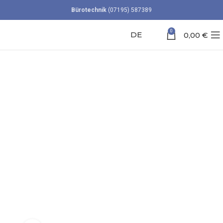
Bürotechnik
(07195) 587389
0
DE
0,00
€