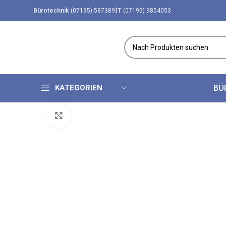
Bürotechnik
(07195) 587389
IT
(07195) 9854053
KATEGORIEN
BÜ
klicken um zu vergrößern