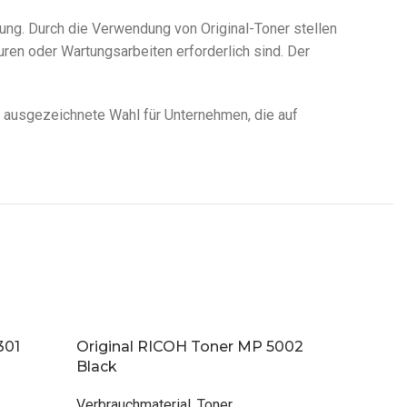
ung. Durch die Verwendung von Original-Toner stellen
turen oder Wartungsarbeiten erforderlich sind. Der
e ausgezeichnete Wahl für Unternehmen, die auf
301
Original RICOH Toner MP 5002
Origina
Black
Black
Verbrauchmaterial
,
Toner
Verbrauc