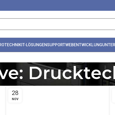
ROTECHNIK
IT-LÖSUNGEN
SUPPORT
WEBENTWICKLUNG
UNTE
ve: Druckte
28
NOV