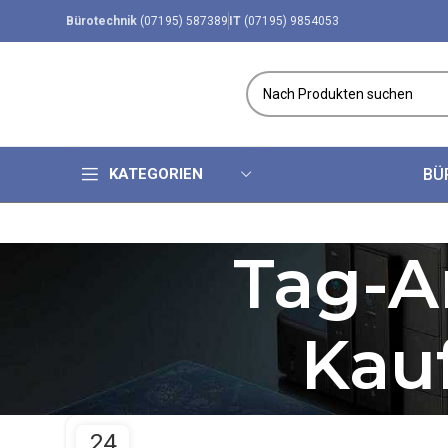
Bürotechnik
(07195) 587389
IT
(07195) 9854053
KATEGORIEN
BÜ
Tag-A
Kau
24