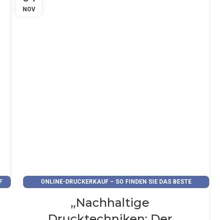
NOV
F
ONLINE-DRUCKERKAUF – SO FINDEN SIE DAS BESTE
ANGEBOT
„Nachhaltige
Drucktechniken: Der