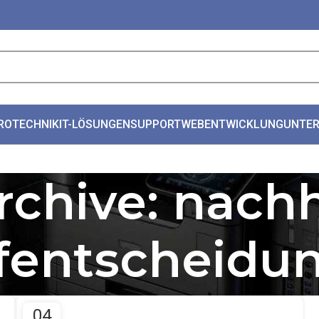
ROTECHNIK
IT-LÖSUNGEN
SUPPORT
WEBENTWICKLUNG
UNTE
rchive: nachh
fentscheidu
04