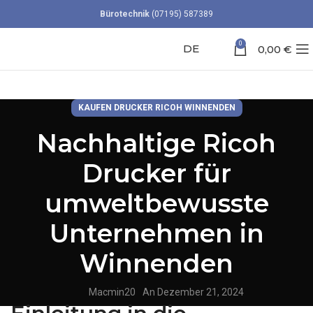
Bürotechnik
(07195) 587389
0
DE
0,00
€
KAUFEN DRUCKER RICOH WINNENDEN
Nachhaltige Ricoh
Drucker für
umweltbewusste
Unternehmen in
Winnenden
Macmin20
An Dezember 21, 2024